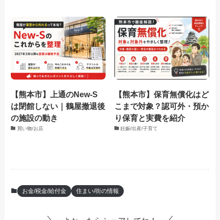
【熊本市】上通のNew-S
【熊本市】保育無償化はど
は閉館しない｜鶴屋撤退後
こまで対象？認可外・預か
の施設の動き
り保育と実費を紹介
買い物/お店
妊娠/出産/子育て
お金/税金/給付金
住まい/街の情報