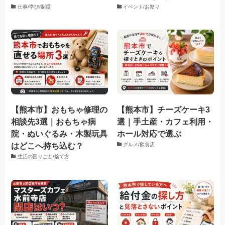
仕事/学び/制度
イベント/お祭り
【熊本市】おもちゃ修理の
【熊本市】チーズケーキ3
相談先3選｜おもちゃ病
選｜手土産・カフェ利用・
院・ぬいぐるみ・木製玩具
ホール対応で選ぶ
はどこへ持ち込む？
グルメ/飲食店
生活の困りごと/捨て方