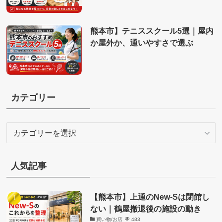
熊本市】テニススクール5選｜屋内
か屋外か、通いやすさで選ぶ
カテゴリー
カ
テ
ゴ
リ
人気記事
ー
【熊本市】上通のNew-Sは閉館し
ない｜鶴屋撤退後の施設の動き
買い物/お店
483