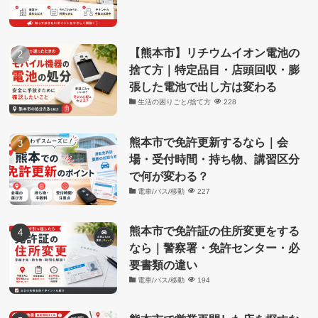
【熊本市】リチウムイオン電池の
捨て方｜特定品目・店頭回収・膨
張した電池で出し方は変わる
生活の困りごと/捨て方
228
熊本市で免許更新するなら｜会
場・受付時間・持ち物、講習区分
で何が変わる？
電車/バス/移動
227
熊本市で免許証の住所変更をする
なら｜警察署・免許センター・必
要書類の違い
電車/バス/移動
194