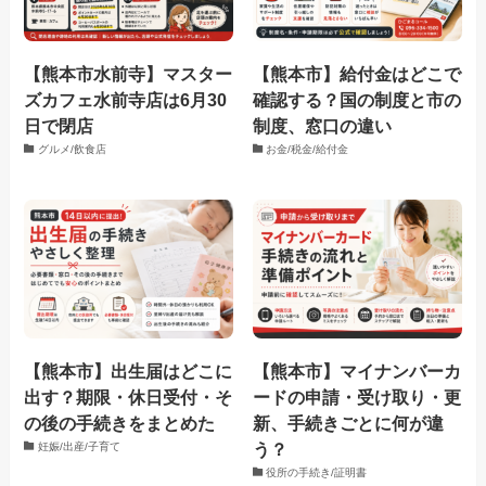
【熊本市水前寺】マスター
【熊本市】給付金はどこで
ズカフェ水前寺店は6月30
確認する？国の制度と市の
日で閉店
制度、窓口の違い
グルメ/飲食店
お金/税金/給付金
【熊本市】出生届はどこに
【熊本市】マイナンバーカ
出す？期限・休日受付・そ
ードの申請・受け取り・更
の後の手続きをまとめた
新、手続きごとに何が違
う？
妊娠/出産/子育て
役所の手続き/証明書