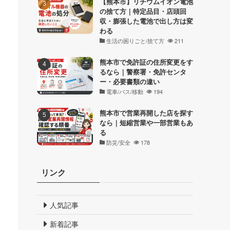
【熊本市】リチウムイオン電池
の捨て方｜特定品目・店頭回
収・膨張した電池で出し方は変
わる
生活の困りごと/捨て方
211
熊本市で免許証の住所変更をす
るなら｜警察署・免許センタ
ー・必要書類の違い
電車/バス/移動
194
熊本市で営業再開した店を探す
なら｜短縮営業や一部営業もあ
る
防災/安全
178
リンク
人気記事
新着記事