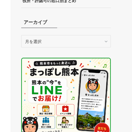
役所・許認可の窓口別まとめ
アーカイブ
ア
ー
カ
イ
ブ