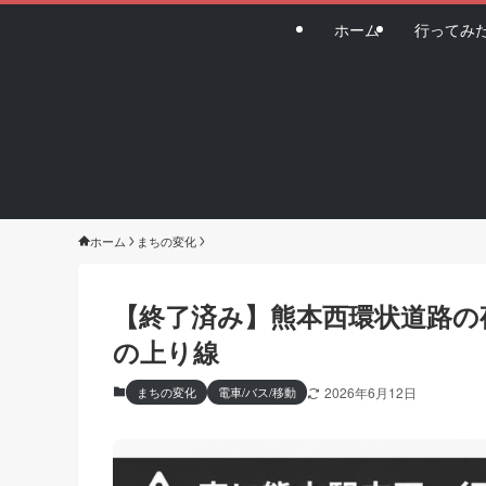
ホーム
行ってみ
ホーム
まちの変化
【終了済み】熊本西環状道路の夜
の上り線
まちの変化
電車/バス/移動
2026年6月12日