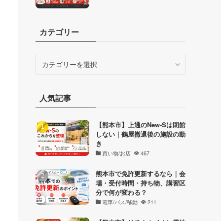
カテゴリー
カ
テ
ゴ
リ
人気記事
ー
【熊本市】上通のNew-Sは閉館
しない｜鶴屋撤退後の施設の動
き
買い物/お店
467
熊本市で免許更新するなら｜会
場・受付時間・持ち物、講習区
分で何が変わる？
電車/バス/移動
211