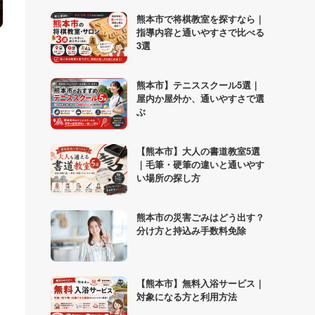
熊本市で将棋教室を探すなら｜
指導内容と通いやすさで比べる
3選
熊本市】テニススクール5選｜
屋内か屋外か、通いやすさで選
ぶ
【熊本市】大人の書道教室5選
｜毛筆・硬筆の違いと通いやす
い場所の探し方
熊本市の災害ごみはどう出す？
分け方と持込み手数料免除
【熊本市】無料入浴サービス｜
対象になる方と利用方法