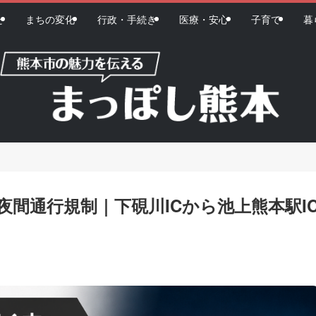
た
まちの変化
行政・手続き
医療・安心
子育て
暮
間通行規制｜下硯川ICから池上熊本駅I