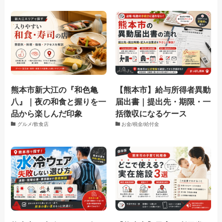
熊本市新大江の『和色亀
【熊本市】給与所得者異動
八』｜夜の和食と握りを一
届出書｜提出先・期限・一
品から楽しんだ印象
括徴収になるケース
グルメ/飲食店
お金/税金/給付金