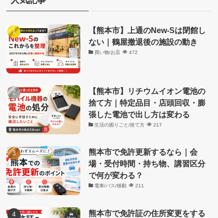
ー
【熊本市】上通のNew-Sは閉館し
ない｜鶴屋撤退後の施設の動き
買い物/お店
472
【熊本市】リチウムイオン電池の
捨て方｜特定品目・店頭回収・膨
張した電池で出し方は変わる
生活の困りごと/捨て方
217
熊本市で免許更新するなら｜会
場・受付時間・持ち物、講習区分
で何が変わる？
電車/バス/移動
211
熊本市で免許証の住所変更をする