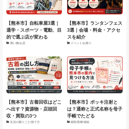
【熊本市】自転車屋3選｜
【熊本市】ランタンフェス
通学・スポーツ・電動、目
3選｜会場・料金・アクセ
的で選ぶ店が変わる
スを紹介
買い物/お店
イベント/お祭り
【熊本市】古着回収はどこ
【熊本市】ポッキ注射と
へ出す？資源物・店頭回
は？通称と正式名称を母子
収・買取の3つ
手帳でたどる
生活の困りごと/捨て方
病院/医療/福祉