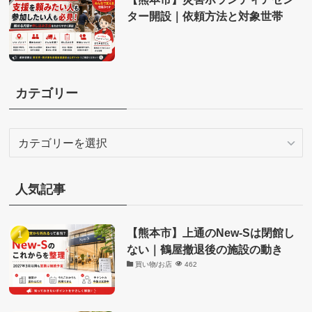
ター開設｜依頼方法と対象世帯
カテゴリー
カ
テ
ゴ
リ
人気記事
ー
【熊本市】上通のNew-Sは閉館し
ない｜鶴屋撤退後の施設の動き
買い物/お店
462