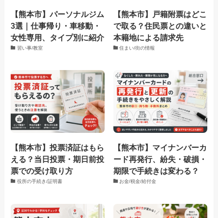
【熊本市】パーソナルジム
【熊本市】戸籍附票はどこ
3選｜仕事帰り・車移動・
で取る？住民票との違いと
女性専用、タイプ別に紹介
本籍地による請求先
習い事/教室
住まい/街の情報
【熊本市】投票済証はもら
【熊本市】マイナンバーカ
える？当日投票・期日前投
ード再発行、紛失・破損・
票での受け取り方
期限で手続きは変わる？
役所の手続き/証明書
お金/税金/給付金