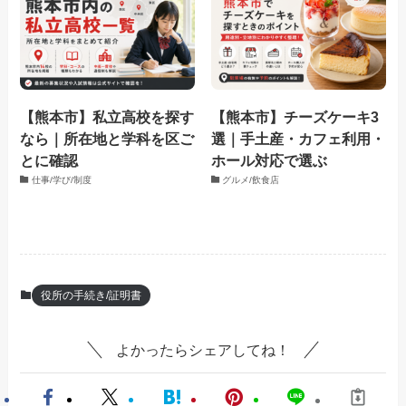
【熊本市】私立高校を探す
【熊本市】チーズケーキ3
なら｜所在地と学科を区ご
選｜手土産・カフェ利用・
とに確認
ホール対応で選ぶ
仕事/学び/制度
グルメ/飲食店
役所の手続き/証明書
よかったらシェアしてね！