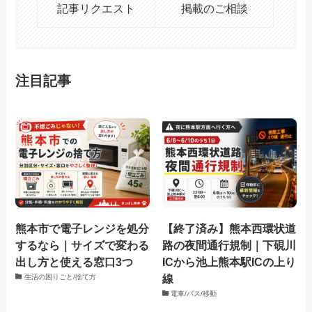
記事リクエスト
掲載のご相談
注目記事
熊本市で電子レンジを処分
【終了済み】熊本西環状道
するなら｜サイズで変わる
路の夜間通行規制｜下硯川
出し方と使える窓口3つ
ICから池上熊本駅ICの上り
線
生活の困りごと/捨て方
電車/バス/移動