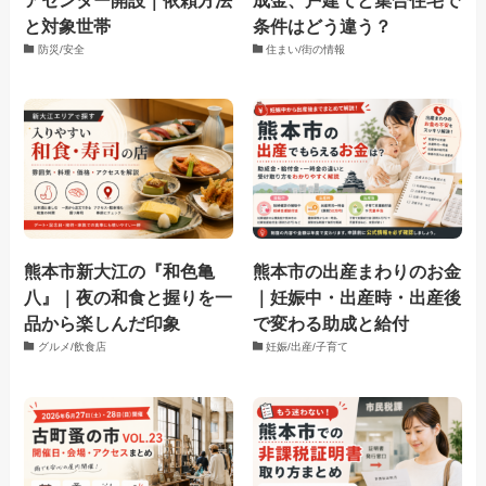
と対象世帯
条件はどう違う？
防災/安全
住まい/街の情報
熊本市新大江の『和色亀
熊本市の出産まわりのお金
八』｜夜の和食と握りを一
｜妊娠中・出産時・出産後
品から楽しんだ印象
で変わる助成と給付
グルメ/飲食店
妊娠/出産/子育て