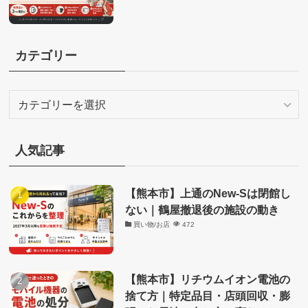
カテゴリー
カ
テ
ゴ
リ
人気記事
ー
【熊本市】上通のNew-Sは閉館し
ない｜鶴屋撤退後の施設の動き
買い物/お店
472
【熊本市】リチウムイオン電池の
捨て方｜特定品目・店頭回収・膨