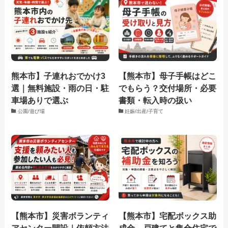
熊本市】子連れおでかけ3
【熊本市】母子手帳はどこ
選｜無料施設・雨の日・駐
でもらう？交付場所・必要
車場ありで選ぶ
書類・転入時の扱い
公園/遊び場
妊娠/出産/子育て
【熊本市】災害ボランティ
【熊本市】宅配ボックス助
アセンター開設｜依頼方法
成金、戸建てと集合住宅で