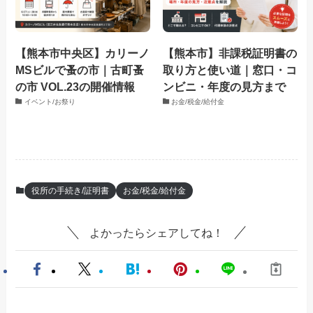
【熊本市中央区】カリーノ
【熊本市】非課税証明書の
MSビルで蚤の市｜古町蚤
取り方と使い道｜窓口・コ
の市 VOL.23の開催情報
ンビニ・年度の見方まで
イベント/お祭り
お金/税金/給付金
役所の手続き/証明書
お金/税金/給付金
よかったらシェアしてね！